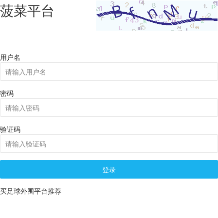
菠菜平台
用户名
密码
验证码
登录
买足球外围平台推荐