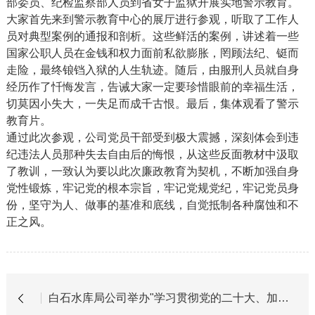
部委员、纪检监察部人员到省女子监狱开展实地警示教育。
大家首先来到警示教育中心的展厅进行参观，听取了工作人
员对典型案例的通报和剖析。这些鲜活的案例，讲述着一些
国家公职人员在金钱和权力面前私欲膨胀，罔顾法纪、铤而
走险，最终锒铛入狱的人生轨迹。随后，由服刑人员就自身
经历作了忏悔发言，告诫大家一定要珍惜眼前的幸福生活，
切莫因小失大，一失足而成千古恨。最后，集体观看了警示
教育片。
通过此次参观，公司党员干部受到极大震撼，深刻体会到违
纪违法人员那种失去自由后的悔恨，从这些反面教材中汲取
了教训，一致认为要以此次廉政教育为契机，不断加强自身
党性锻炼，牢记党的根本宗旨，牢记党规党纪，牢记党员身
份，坚守为人、做事的基准和底线，自觉抵制各种腐蚀和不
正之风。
白石水库局公司举办"学习贯彻党的二十大、加强廉洁文化建设、弘扬中华传统美德"书法培训班