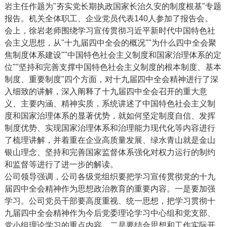
岩主任作题为"夯实党长期执政国家长治久安的制度根基"专题
报告。机关全体职工、企业党员代表140人参加了报告会。
会上，徐岩老师围绕学习宣传贯彻习近平新时代中国特色社
会主义思想，从"十九届四中全会的概况""为什么四中全会聚
焦制度体系建设""中国特色社会主义制度和国家治理体系的定
位""坚持和完善支撑中国特色社会主义制度的根本制度、基本
制度、重要制度"四个方面，对十九届四中全会精神进行了深
入细致的讲解，深入阐释了十九届四中全会召开的重大意
义、主要内涵、精神实质，系统讲述了中国特色社会主义制
度和国家治理体系的显著优势，就如何坚定制度自信、发挥
制度优势、实现国家治理体系和治理能力现代化等内容进行
了梳理讲解，并着重在企业高质量发展、绿水青山就是金山
银山理念、坚持和完善国家监督体系强化对权力运行的制约
和监督等进行了进一步的解读。
公司领导强调，公司各级党组织要把学习宣传贯彻党的十九
届四中全会精神作为思想政治教育的重要内容。一是要加强
学习。公司党员干部要高度重视、统一思想，把学习贯彻十
九届四中全会精神作为今后党委理论学习中心组和党支部、
党小组理论学习的重点内容。二是要结合思想和工作实际开