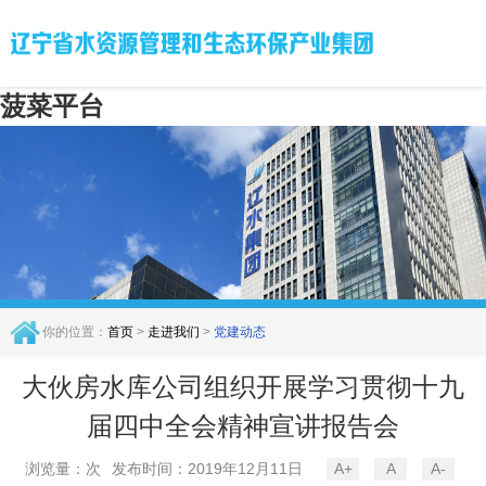
菠菜平台
你的位置：
首页
>
走进我们
>
党建动态
大伙房水库公司组织开展学习贯彻十九
届四中全会精神宣讲报告会
浏览量：次
发布时间：2019年12月11日
A+
A
A-