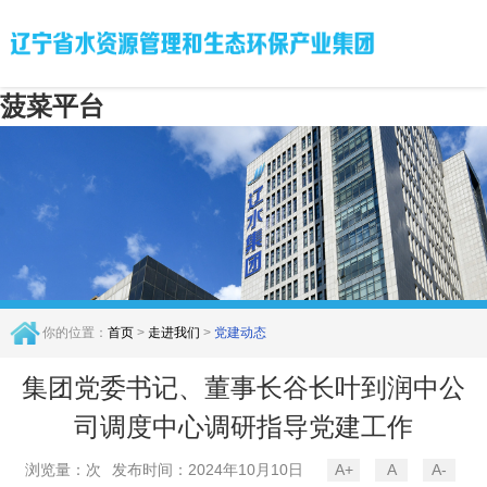
菠菜平台
你的位置：
首页
>
走进我们
>
党建动态
集团党委书记、董事长谷长叶到润中公
司调度中心调研指导党建工作
浏览量：次
发布时间：2024年10月10日
A+
A
A-