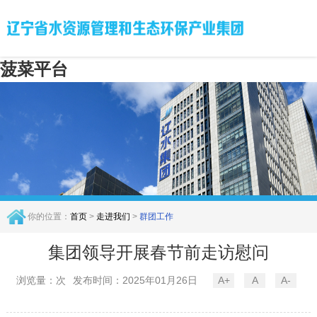
菠菜平台
你的位置：
首页
>
走进我们
>
群团工作
集团领导开展春节前走访慰问
浏览量：次
发布时间：2025年01月26日
A+
A
A-