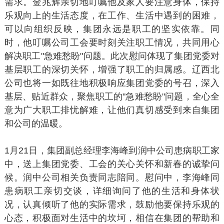
需求。金兆辉亲切地叮嘱他及家人要注意身体，保持
乐观向上的生活态度，在工作、生活中遇到的困难，
可以向组织反映，集团永远是职工的坚实依靠。同
时，他叮嘱公司工会要时刻关注职工情况，共同用心
解决职工"急难愁盼"问题。此次慰问体现了集团党委对
基层职工的深切关怀，增强了职工的归属感。辽西北
公司也将一如既往地积极响应集团党委的号召，深入
基层、贴近群众，聚焦职工的"急难愁盼"问题，全心全
意为广大职工排忧解难，让他们真切感受到来自集团
和公司的温暖。
1月21日，集团副总经理李海峰到润中公司患病职工家
中，送上集团党委、工会的关心关怀和新春的诚挚问
候。润中公司相关负责同志陪同。
慰问中，李海峰同
患病职工
亲切交谈，详细询问了他的生活和身体状
况，认真倾听了他的实际需求，鼓励他要保持乐观的
心态，积极面对生活中的坎坷，相信在集团的帮助和