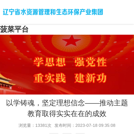
菠菜平台
以学铸魂，坚定理想信念——推动主题
教育取得实实在在的成效
浏览量：13381次
发布时间：2023-07-18 09:35:08