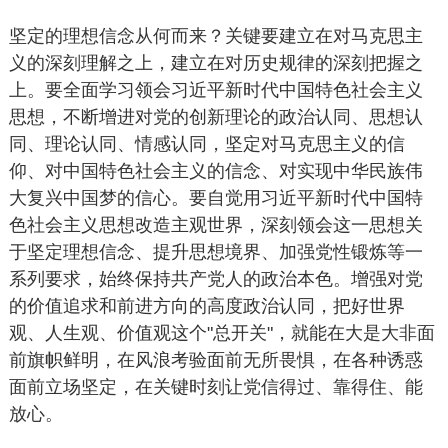
坚定的理想信念从何而来？关键要建立在对马克思主
义的深刻理解之上，建立在对历史规律的深刻把握之
上。要全面学习领会习近平新时代中国特色社会主义
思想，不断增进对党的创新理论的政治认同、思想认
同、理论认同、情感认同，坚定对马克思主义的信
仰、对中国特色社会主义的信念、对实现中华民族伟
大复兴中国梦的信心。要自觉用习近平新时代中国特
色社会主义思想改造主观世界，深刻领会这一思想关
于坚定理想信念、提升思想境界、加强党性锻炼等一
系列要求，始终保持共产党人的政治本色。增强对党
的价值追求和前进方向的高度政治认同，把好世界
观、人生观、价值观这个"总开关"，就能在大是大非面
前旗帜鲜明，在风浪考验面前无所畏惧，在各种诱惑
面前立场坚定，在关键时刻让党信得过、靠得住、能
放心。