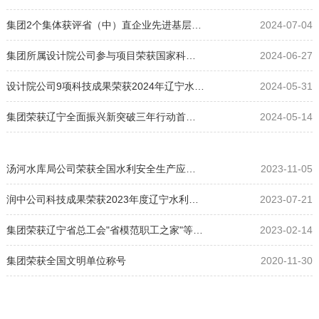
集团2个集体获评省（中）直企业先进基层党组织
2024-07-04
集团所属设计院公司参与项目荣获国家科学技术进步奖二等奖
2024-06-27
设计院公司9项科技成果荣获2024年辽宁水利科学技术奖
2024-05-31
集团荣获辽宁全面振兴新突破三年行动首战之年突出贡献企业
2024-05-14
汤河水库局公司荣获全国水利安全生产应急演练成果评选展示活动二等奖
2023-11-05
润中公司科技成果荣获2023年度辽宁水利科学技术奖
2023-07-21
集团荣获辽宁省总工会"省模范职工之家"等多项荣誉称号
2023-02-14
集团荣获全国文明单位称号
2020-11-30