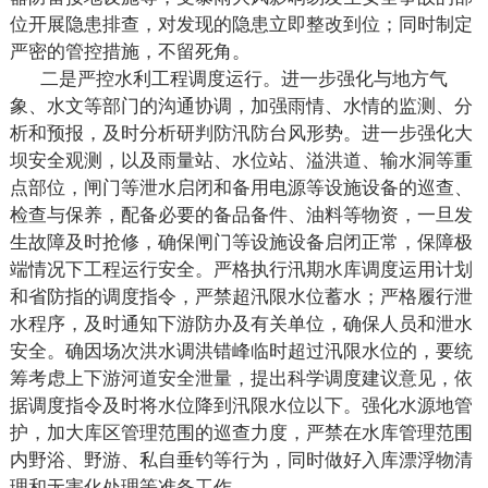
位开展隐患排查，对发现的隐患立即整改到位；同时制定
严密的管控措施，不留死角。
二是严控水利工程调度运行。进一步强化与地方气
象、水文等部门的沟通协调，加强雨情、水情的监测、分
析和预报，及时分析研判防汛防台风形势。进一步强化大
坝安全观测，以及雨量站、水位站、溢洪道、输水洞等重
点部位，闸门等泄水启闭和备用电源等设施设备的巡查、
检查与保养，配备必要的备品备件、油料等物资，一旦发
生故障及时抢修，确保闸门等设施设备启闭正常，保障极
端情况下工程运行安全。严格执行汛期水库调度运用计划
和省防指的调度指令，严禁超汛限水位蓄水；严格履行泄
水程序，及时通知下游防办及有关单位，确保人员和泄水
安全。确因场次洪水调洪错峰临时超过汛限水位的，要统
筹考虑上下游河道安全泄量，提出科学调度建议意见，依
据调度指令及时将水位降到汛限水位以下。强化水源地管
护，加大库区管理范围的巡查力度，严禁在水库管理范围
内野浴、野游、私自垂钓等行为，同时做好入库漂浮物清
理和无害化处理等准备工作。