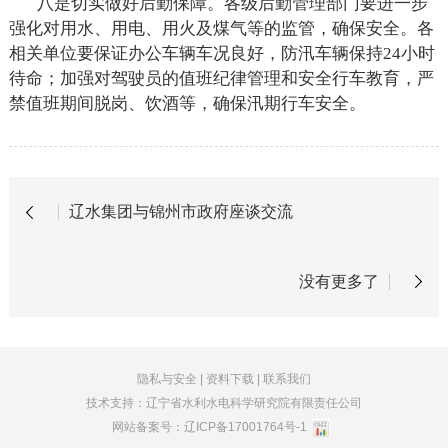
八是切实做好后勤保障。各级后勤管理部门要进一步
强化对用水、用电、用火及煤气等的监管，确保安全。各
相关单位要保证办公车辆车况良好，防汛车辆保持
24
小时
待命；加强对驾驶员的值班纪律管理和安全行车教育，严
禁值班期间脱岗、饮酒等，确保汛期行车安全。
辽水集团与锦州市政府座谈交流
没有更多了
隐私与安全
|
资料下载
|
联系我们
技术支持：辽宁省水利水电科学研究院有限责任公司
网站备案号：
辽ICP备17001764号-1