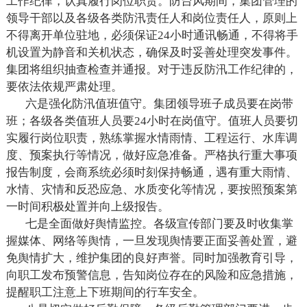
工作纪律，认真履行岗位职责。防台风期间，集团管理的
领导干部以及各级各类防汛责任人和岗位责任人，原则上
不得离开单位驻地，必须保证
24
小时通讯畅通，不得将手
机设置为静音和关机状态，确保及时妥善处理突发事件。
集团将组织抽查检查并通报。对于违反防汛工作纪律的，
要依法依规严肃处理。
六是强化防汛值班值守。集团领导班子成员要在岗带
班；各级各类值班人员要
24
小时在岗值守。值班人员要切
实履行岗位职责，熟练掌握水情雨情、工程运行、水库调
度、预案执行等情况，做好应急准备。严格执行重大事项
报告制度，会商系统必须时刻保持畅通，遇有重大雨情、
水情、灾情和反恐应急、水质变化等情况，要按照预案第
一时间积极处置并向上级报告。
七是全面做好舆情监控。各级宣传部门要及时收集掌
握媒体、网络等舆情，一旦发现舆情要正面妥善处置，避
免舆情扩大，维护集团的良好声誉。同时加强教育引导，
向职工发布预警信息，告知岗位存在的风险和应急措施，
提醒职工注意上下班期间的行车安全。