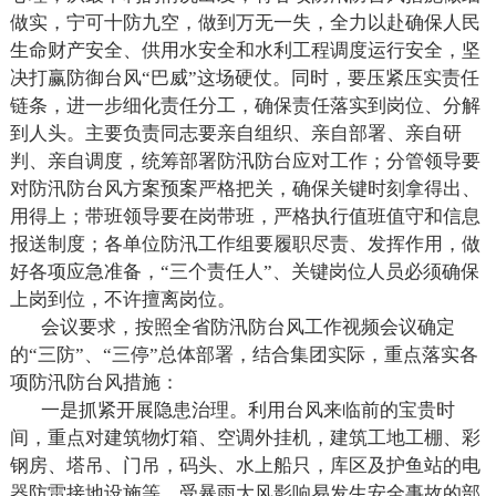
做实，宁可十防九空，做到万无一失，全力以赴确保人民
生命财产安全、供用水安全和水利工程调度运行安全，坚
决打赢防御台风
“巴威”这场硬仗。同时，要压紧压实责任
链条，进一步细化责任分工，确保责任落实到岗位、分解
到人头。主要负责同志要亲自组织、亲自部署、亲自研
判、亲自调度，统筹部署防汛防台应对工作；分管领导要
对防汛防台风方案预案严格把关，确保关键时刻拿得出、
用得上；带班领导要在岗带班，严格执行值班值守和信息
报送制度；各单位防汛工作组要履职尽责、发挥作用，做
好各项应急准备，“三个责任人”、关键岗位人员必须确保
上岗到位，不许擅离岗位。
会议要求，按照全省防汛防台风工作视频会议确定
的
“三防”、“三停”总体部署，结合集团实际，重点落实各
项防汛防台风措施：
一是抓紧开展隐患治理。利用台风来临前的宝贵时
间，重点对建筑物灯箱、空调外挂机，建筑工地工棚、彩
钢房、塔吊、门吊，码头、水上船只，库区及护鱼站的电
器防雷接地设施等，受暴雨大风影响易发生安全事故的部