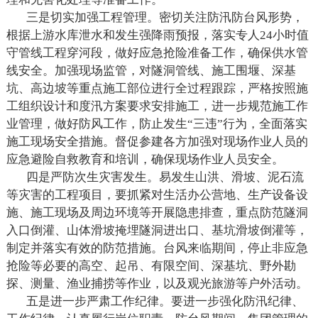
三是切实加强工程管理。密切关注防汛防台风形势，
根据上游水库泄水和发生强降雨预报，落实专人
24
小时值
守管线工程穿河段，做好应急抢险准备工作，确保供水管
线安全。加强现场监管，对隧洞管线、施工围堰、深基
坑、高边坡等重点施工部位进行全过程跟踪，严格按照施
工组织设计和度汛方案要求安排施工，进一步规范施工作
业管理，做好防风工作，防止发生“三违”行为，全面落实
施工现场安全措施。督促参建各方加强对现场作业人员的
应急避险自救教育和培训，确保现场作业人员安全。
四是严防次生灾害发生。易发生山洪、滑坡、泥石流
等灾害的工程项目，要抓紧对生活办公营地、生产设备设
施、施工现场及周边环境等开展隐患排查，重点防范隧洞
入口倒灌、山体滑坡掩埋隧洞进出口、基坑滑坡倒灌等，
制定并落实有效的防范措施。台风来临期间，停止非应急
抢险等必要的高空、起吊、有限空间、深基坑、野外勘
探、测量、渔业捕捞等作业，以及观光旅游等户外活动。
五是进一步严肃工作纪律。要进一步强化防汛纪律、