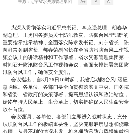
来源：辽宁省水资源管理集团
A+
A
A-
为深入贯彻落实习近平总书记、李克强总理、胡春华
副总理、王勇国务委员关于防汛救灾、防御台风
“巴威”的
重要指示批示精神，全面落实陈求发书记、刘宁省长、陈
向群常务副省长、郝春荣副省长在全省防汛防台风工作视
频会议上的讲话精神和工作部署，省水资源管理集团第一
时间召开防汛防台风工作视频会议，全面安排部署集团防
汛防台风工作，确保安全度汛。
会议指出，自
8
月
26
日
10
时起，我省启动防台风Ⅱ级应
急响应。各单位、各部门要全面贯彻落实党中央、国务院
和省委、省政府的决策部署，提高思想认识和政治站位，
始终坚持人民至上、生命至上，切实把确保人民生命安全
放在首位。
会议强调，各单位、各部门立即进入战时状态，充分
认识防台风工作的极端重要性，坚决克服麻痹思想和侥幸
心理，从最不利的情况出发，将各项防汛防台风措施做细