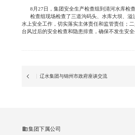
8月27日，集团安全生产检查组到清河水库检
检查组现场检查了三道沟码头、水库大坝、溢洪
水上安全工作，切实落实主体责任和监管责任；二
台风过后的安全检查和隐患排查，确保不发生安全
辽水集团与锦州市政府座谈交流
集团下属公司