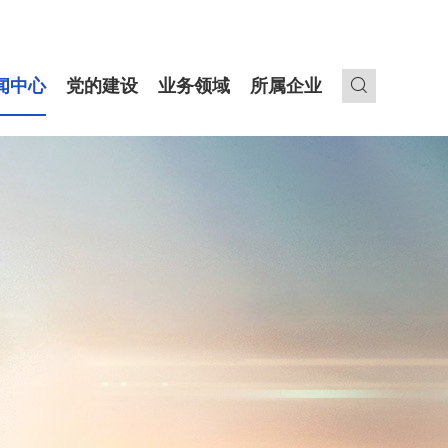
闻中心
党的建设
业务领域
所属企业