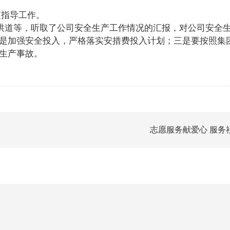
查指导工作。
道等，听取了公司安全生产工作情况的汇报，对公司安全生
是加强安全投入，严格落实安措费投入计划；三是要按照集团
生产事故。
志愿服务献爱心 服务