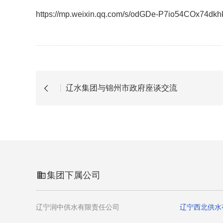
https://mp.weixin.qq.com/s/odGDe-P7io54COx74dkh
辽水集团与锦州市政府座谈交流
集团下属公司
辽宁润中供水有限责任公司
辽宁西北供水