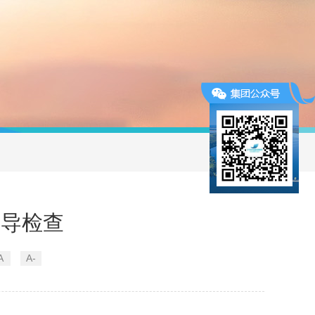
督导检查
A
A-