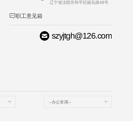
辽宁省沈阳市和平区丽岛路48号
职工意见箱
szyjtgh@126.com
司
--办公常用--