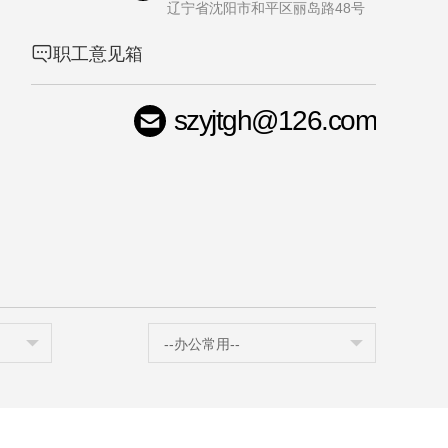
辽宁省沈阳市和平区丽岛路48号
职工意见箱
szyjtgh@126.com
司
--办公常用--