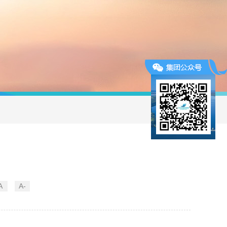
议
A
A-