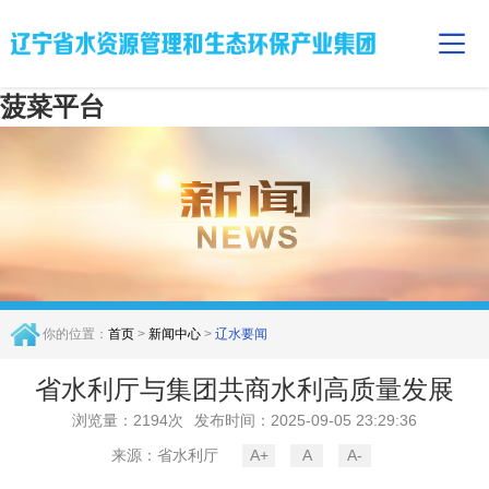
菠菜平台
你的位置：
首页
>
新闻中心
>
辽水要闻
省水利厅与集团共商水利高质量发展
浏览量：2194次
发布时间：2025-09-05 23:29:36
来源：省水利厅
A+
A
A-