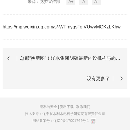
来源：党委宣传部
A+
A
A-
https://mp.weixin.qq.com/s/-WFmyqsTofVUwyMGKzLKhw
总部“换新图”！辽水集团明确最新内设机构与岗位职责
没有更多了
隐私与安全
|
资料下载
|
联系我们
技术支持：辽宁省水利水电科学研究院有限责任公司
网站备案号：
辽ICP备17001764号-1