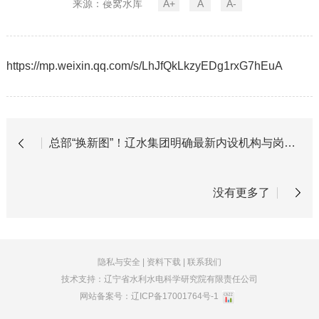
来源：葠窝水库
A+
A
A-
https://mp.weixin.qq.com/s/LhJfQkLkzyEDg1rxG7hEuA
总部“换新图”！辽水集团明确最新内设机构与岗位职责
没有更多了
隐私与安全
|
资料下载
|
联系我们
技术支持：辽宁省水利水电科学研究院有限责任公司
网站备案号：
辽ICP备17001764号-1