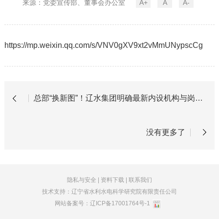
来源：党委宣传部、董事会办公室
A+
A
A-
https://mp.weixin.qq.com/s/VNV0gXV9xt2vMmUNypscCg
总部“换新图”！辽水集团明确最新内设机构与岗位职责
没有更多了
隐私与安全
|
资料下载
|
联系我们
技术支持：辽宁省水利水电科学研究院有限责任公司
网站备案号：
辽ICP备17001764号-1