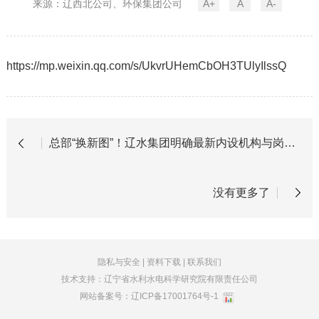
来源：辽西北公司、环保集团公司
A+
A
A-
https://mp.weixin.qq.com/s/UkvrUHemCbOH3TUlyIlssQ
总部“换新图”！辽水集团明确最新内设机构与岗位职责
没有更多了
隐私与安全
|
资料下载
|
联系我们
技术支持：辽宁省水利水电科学研究院有限责任公司
网站备案号：
辽ICP备17001764号-1