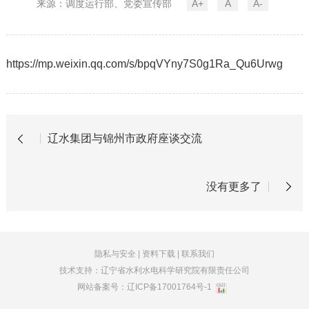
来源：调度运行部、党委宣传部
A+
A
A-
https://mp.weixin.qq.com/s/bpqVYny7S0g1Ra_Qu6Urwg
辽水集团与锦州市政府座谈交流
没有更多了
隐私与安全
|
资料下载
|
联系我们
技术支持：辽宁省水利水电科学研究院有限责任公司
网站备案号：
辽ICP备17001764号-1