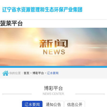
菠菜平台
你的位置：
首页
>
博彩平台
>
辽水要闻
博彩平台
NEWS CENTER
辽水要闻
通知公告
信息公开