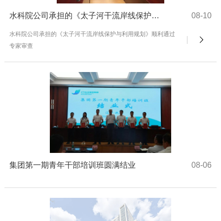
水科院公司承担的《太子河干流岸线保护与利用规划》顺利通过专家审查
08-10
水科院公司承担的《太子河干流岸线保护与利用规划》顺利通过
专家审查
集团第一期青年干部培训班圆满结业
08-06