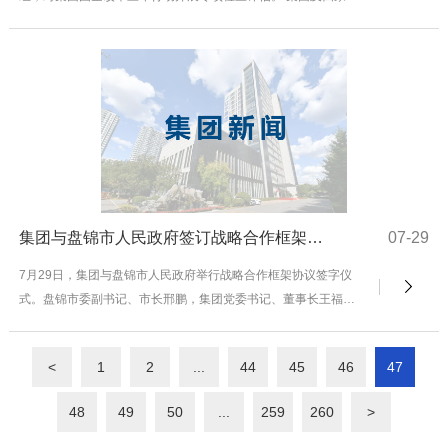
属单位依次对国企改革三年行动完成情况进行...
集团与盘锦市人民政府签订战略合作框架协议
07-29
7月29日，集团与盘锦市人民政府举行战略合作框架协议签字仪
式。盘锦市委副书记、市长邢鹏，集团党委书记、董事长王福林
出席签字仪式并进行座谈。集团总工程师金兆辉，盘...
<
1
2
...
44
45
46
47
48
49
50
...
259
260
>