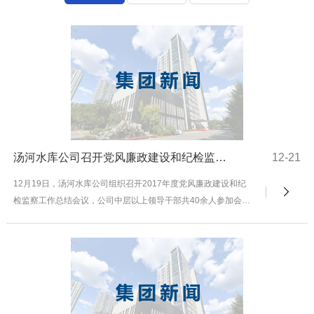
汤河水库公司召开党风廉政建设和纪检监察工作总结会议
12-21
12月19日，汤河水库公司组织召开2017年度党风廉政建设和纪
检监察工作总结会议，公司中层以上领导干部共40余人参加会
议。会议听取了各签状单位关于党风廉政建设工...