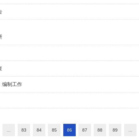
告
研
查
》编制工作
...
83
84
85
86
87
88
89
...