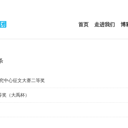
首页
走进我们
博
条
件研究中心征文大赛二等奖
等奖（大禹杯）