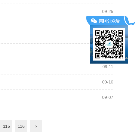
09-25
09-12
09-11
09-11
09-10
09-07
115
116
>