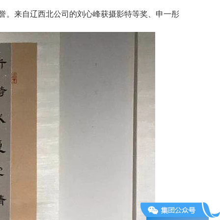
荣誉。来自辽西北公司的刘心峰获摄影特等奖、申一彤