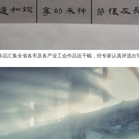
作品汇集全省各市及各产业工会作品近千幅，经专家认真评选出