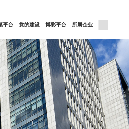
菜平台
党的建设
博彩平台
所属企业