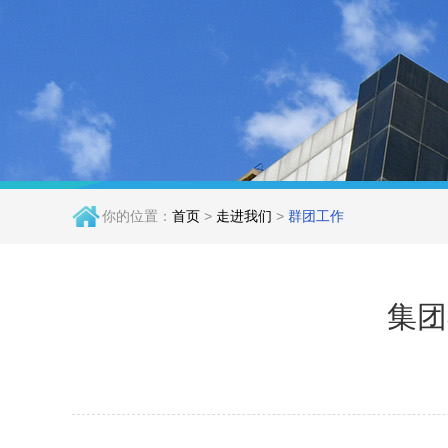
你的位置：
首页
>
走进我们
>
群团工作
集团