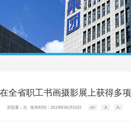
在全省职工书画摄影展上获得多
浏览量：次
发布时间：2019年06月03日
A+
A
A-