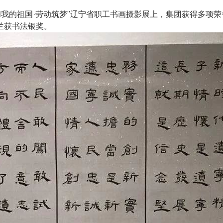
我和我的祖国·劳动筑梦"辽宁省职工书画摄影展上，集团获得多项
兰获书法银奖。