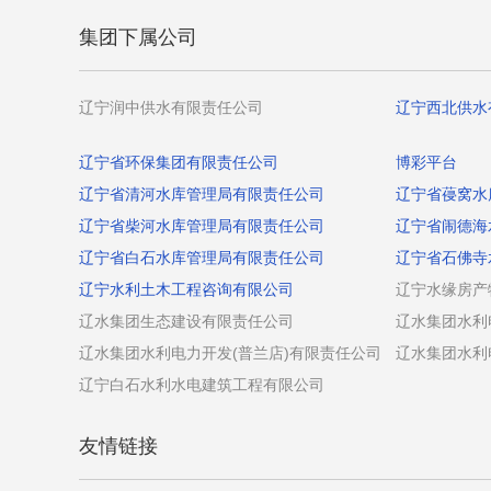
集团下属公司
辽宁润中供水有限责任公司
辽宁西北供水
辽宁省环保集团有限责任公司
博彩平台
辽宁省清河水库管理局有限责任公司
辽宁省葠窝水
辽宁省柴河水库管理局有限责任公司
辽宁省闹德海
辽宁省白石水库管理局有限责任公司
辽宁省石佛寺
辽宁水利土木工程咨询有限公司
辽宁水缘房产
辽水集团生态建设有限责任公司
辽水集团水利
辽水集团水利电力开发(普兰店)有限责任公司
辽水集团水利
辽宁白石水利水电建筑工程有限公司
友情链接