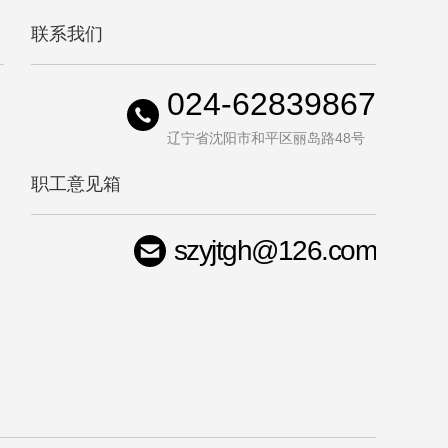
联系我们
024-62839867
辽宁省沈阳市和平区丽岛路48号
职工意见箱
szyjtgh@126.com
司