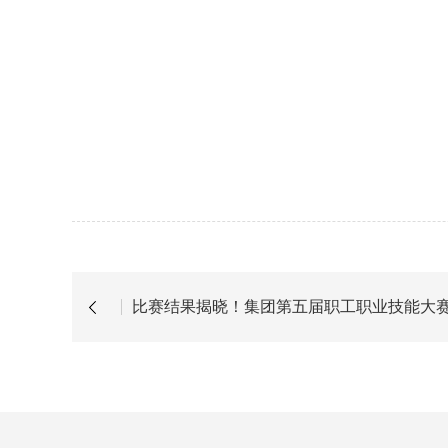
比赛结果揭晓！集团第五届职工职业技能大