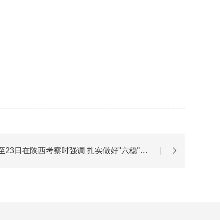
习近平2020年4月20日至23日在陕西考察时强调 扎实做好"六稳"工作落实"六保"任务 奋力谱写陕西新时代追赶超越新篇章