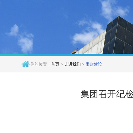
你的位置：
首页
>
走进我们
>
廉政建设
集团召开纪检