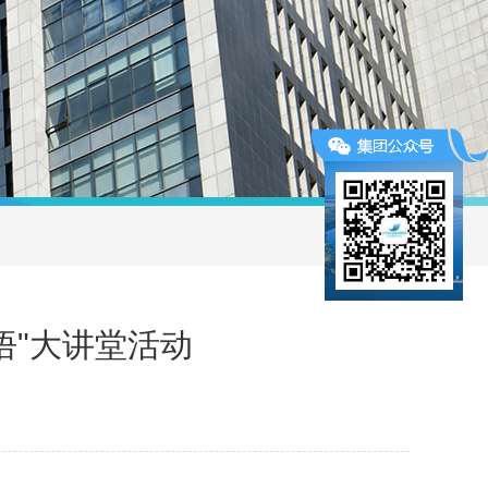
悟"大讲堂活动