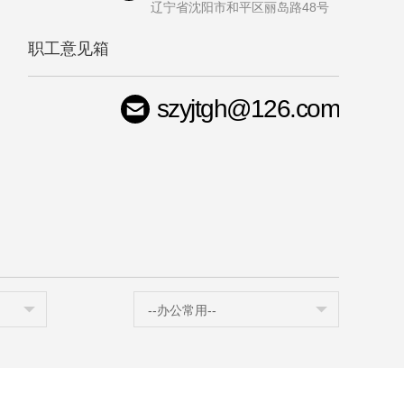
辽宁省沈阳市和平区丽岛路48号
职工意见箱
szyjtgh@126.com
司
--办公常用--