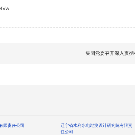
W4Vw
有限责任公司
辽宁省水利水电勘测设计研究院有限责
任公司