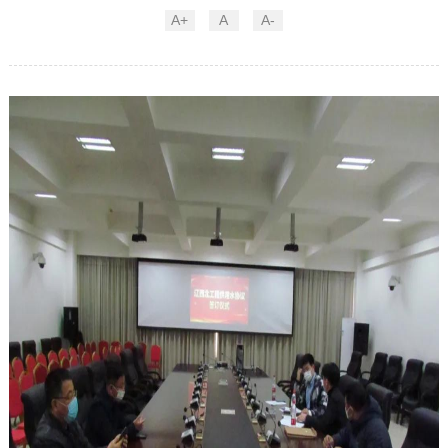
A+
A
A-