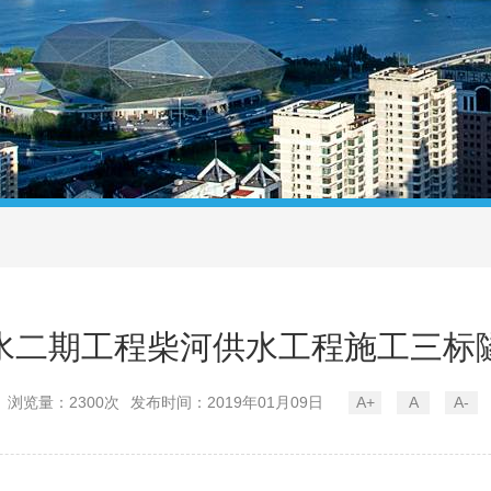
水二期工程柴河供水工程施工三标
浏览量：2300次
发布时间：2019年01月09日
A+
A
A-