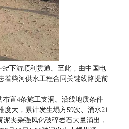
1-9#下游顺利贯通。至此，由中国电
志着柴河供水工程合同关键线路提前
线共布置4条施工支洞。沿线地质条件
度大，累计发生塌方59次、涌水21
水，黄泥夹杂强风化破碎岩石大量涌出，