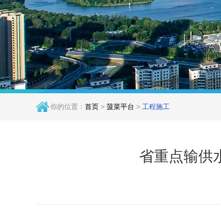
你的位置：
首页
>
菠菜平台
>
工程施工
省重点输供