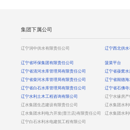
集团下属公司
辽宁润中供水有限责任公司
辽宁西北供水
辽宁省环保集团有限责任公司
菠菜平台
辽宁省清河水库管理局有限责任公司
辽宁省葠窝水
辽宁省柴河水库管理局有限责任公司
辽宁省闹德海
辽宁省白石水库管理局有限责任公司
辽宁省石佛寺
辽宁水利土木工程咨询有限公司
辽宁水缘房产
辽水集团生态建设有限责任公司
辽水集团水利
辽水集团水利电力开发(普兰店)有限责任公司
辽水集团水利
辽宁白石水利水电建筑工程有限公司