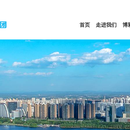
首页
走进我们
博