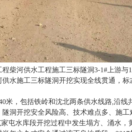
期工程柴河供水工程施工三标隧洞3-1#上游与
河供水施工三标隧洞开挖实现全线贯通，标
640米，包括铁岭和沈北两条供水线路,沿
隧洞开挖安全风险高、技术难点多、施工难
在毗邻范家屯水库段开挖过程中发生塌方、涌