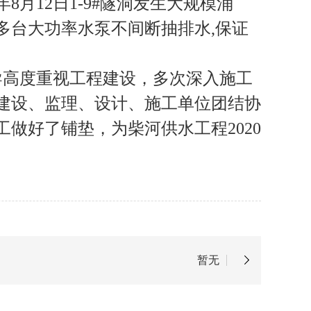
月12日1-9#隧洞发生大规模涌
多台大功率水泵不间断抽排水,保证
导高度重视工程建设，多次深入施工
建设、监理、设计、施工单位团结协
做好了铺垫，为柴河供水工程2020
暂无