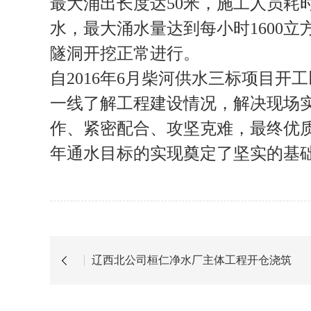
最大涌出长度达50米，施工人员耗时
水，最大涌水量达到每小时1600
隧洞开挖正常进行。
自2016年6月柴河供水三标项目
一线了解工程建设情况，解决现场
作、紧密配合、攻坚克难，最终优质
年通水目标的实现奠定了坚实的基
辽西北公司桓仁净水厂主体工程开仓浇筑