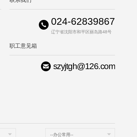
联系我们
024-62839867
辽宁省沈阳市和平区丽岛路48号
职工意见箱
szyjtgh@126.com
司
--办公常用--