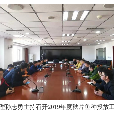
理孙志勇主持召开2019年度秋片鱼种投放工