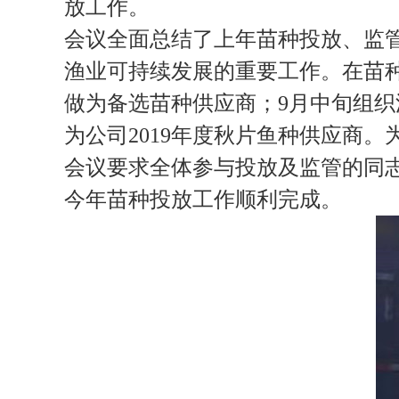
放工作。
会议全面总结了上年苗种投放、监
渔业可持续发展的重要工作。在苗
做为备选苗种供应商；9月中旬组织
为公司2019年度秋片鱼种供应商
会议要求全体参与投放及监管的同
今年苗种投放工作顺利完成。