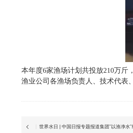
本年度6家渔场计划共投放210万斤
渔业公司各渔场负责人、技术代表
世界水日 | 中国日报专题报道集团"以渔净水