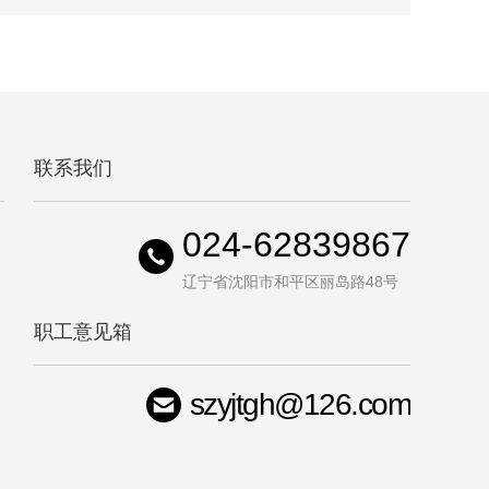
联系我们
024-62839867
辽宁省沈阳市和平区丽岛路48号
职工意见箱
szyjtgh@126.com
司