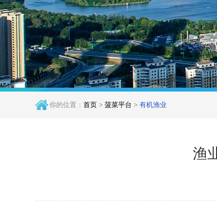
你的位置：
首页
>
菠菜平台
>
有机渔业
渔