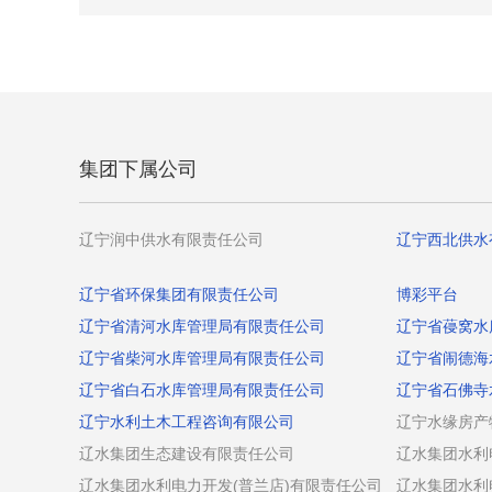
集团下属公司
辽宁润中供水有限责任公司
辽宁西北供水
辽宁省环保集团有限责任公司
博彩平台
辽宁省清河水库管理局有限责任公司
辽宁省葠窝水
辽宁省柴河水库管理局有限责任公司
辽宁省闹德海
辽宁省白石水库管理局有限责任公司
辽宁省石佛寺
辽宁水利土木工程咨询有限公司
辽宁水缘房产
辽水集团生态建设有限责任公司
辽水集团水利
辽水集团水利电力开发(普兰店)有限责任公司
辽水集团水利