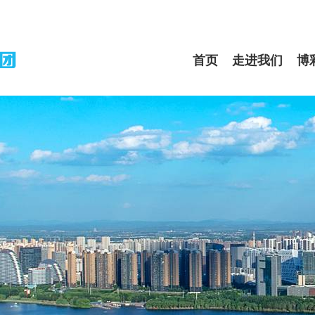
首页
走进我们
博