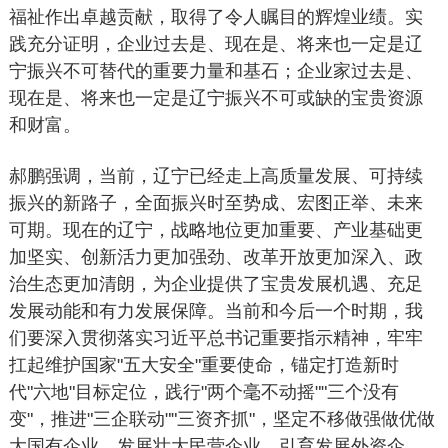
福祉作出卓越贡献，取得了令人瞩目的辉煌业绩。实
践充分证明，企业过去是、现在是、将来也一定是辽
宁振兴不可替代的重要力量和基石；企业家过去是、
现在是、将来也一定是辽宁振兴不可或缺的宝贵资源
和财富。
郝鹏强调，当前，辽宁已经走上高质量发展、可持续
振兴的新路子，全面振兴时至势成、宏图正举、未来
可期。现在的辽宁，战略地位更加重要、产业基础更
加坚实、创新活力更加强劲、改革开放更加深入、政
治生态更加清朗，为企业提供了宝贵发展机遇、充足
发展动能和有力发展保障。当前和今后一个时期，我
们要深入贯彻落实习近平总书记重要指示精神，牢牢
扛起维护国家"五大安全"重要使命，锚定打造新时
代"六地"目标定位，践行"两个毫不动摇""三个没有
变"，推进"三企联动""三资齐抓"，坚定不移做强做优做
大国有企业、发展壮大民营企业、引育发展外资企