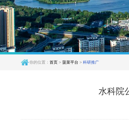
你的位置：
首页
>
菠菜平台
>
科研推广
水科院公