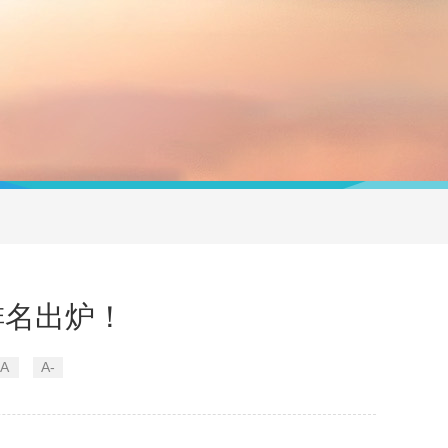
排名出炉！
A
A-