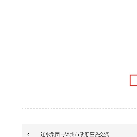
辽水集团与锦州市政府座谈交流