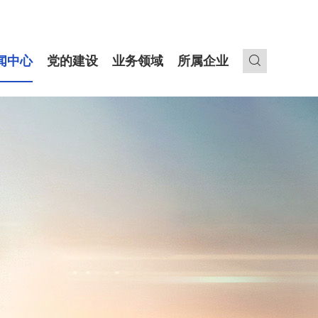
闻中心
党的建设
业务领域
所属企业