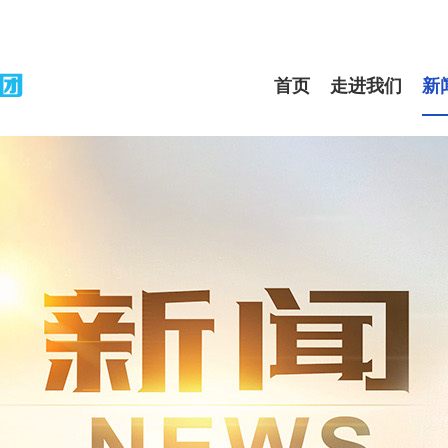
首页
走进我们
新