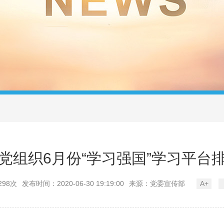
党组织6月份“学习强国”学习平台
98次
发布时间：2020-06-30 19:19:00
来源：党委宣传部
A+