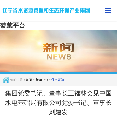
菠菜平台
你的位置：
首页
>
新闻中心
>
辽水要闻
集团党委书记、董事长王福林会见中国
水电基础局有限公司党委书记、董事长
刘建发