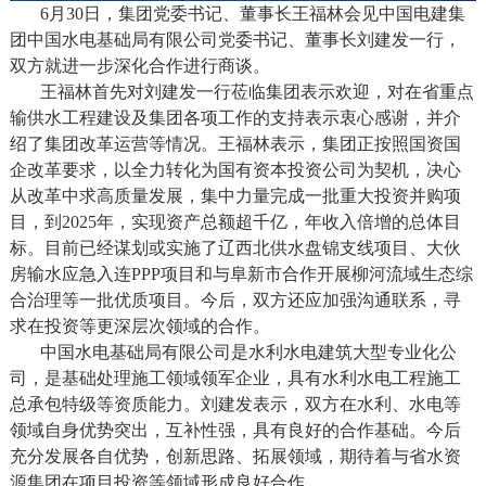
6月30日，集团党委书记、董事长王福林会见中国电建集
团中国水电基础局有限公司党委书记、董事长刘建发一行，
双方就进一步深化合作进行商谈。
王福林首先对刘建发一行莅临集团表示欢迎，对在省重点
输供水工程建设及集团各项工作的支持表示衷心感谢，并介
绍了集团改革运营等情况。王福林表示，集团正按照国资国
企改革要求，以全力转化为国有资本投资公司为契机，决心
从改革中求高质量发展，集中力量完成一批重大投资并购项
目，到2025年，实现资产总额超千亿，年收入倍增的总体目
标。目前已经谋划或实施了辽西北供水盘锦支线项目、大伙
房输水应急入连PPP项目和与阜新市合作开展柳河流域生态综
合治理等一批优质项目。今后，双方还应加强沟通联系，寻
求在投资等更深层次领域的合作。
中国水电基础局有限公司是水利水电建筑大型专业化公
司，是基础处理施工领域领军企业，具有水利水电工程施工
总承包特级等资质能力。刘建发表示，双方在水利、水电等
领域自身优势突出，互补性强，具有良好的合作基础。今后
充分发展各自优势，创新思路、拓展领域，期待着与省水资
源集团在项目投资等领域形成良好合作。