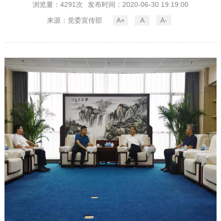
浏览量：4291次
发布时间：2020-06-30 19:19:00
来源：党委宣传部
A+
A
A-