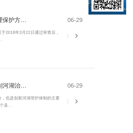
设计院公司编制的葫芦岛市"一河一策"治理及管理保护方案全部完成
06-29
2018年3月22日通过审查后，
.
水科院公司以"一河一策"方案编制工作高标准谋划河湖治理管护
06-29
分，也是创新河湖管护体制的主要
县...