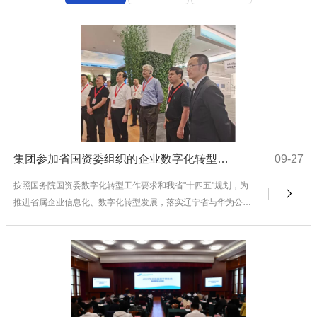
集团参加省国资委组织的企业数字化转型工作调研活动
09-27
按照国务院国资委数字化转型工作要求和我省"十四五"规划，为
推进省属企业信息化、数字化转型发展，落实辽宁省与华为公司
战略合作协议， 9月20-22日，省国资委组织水资源管理集团在
内的6家省属大型国有企业，前往华为公司参观考察，共同探讨
企业数字化转型的热点与难点。集团党委副书记、副董事长、总
经理谷长叶带领战略发展部负责人参加了此次调研。