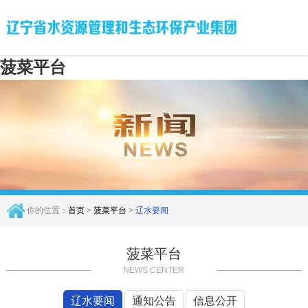
菠菜平台
你的位置：
首页
>
菠菜平台
>
辽水要闻
菠菜平台
NEWS CENTER
辽水要闻
通知公告
信息公开