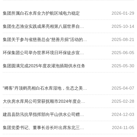
集团所属白石水库全力护航区域电力稳定
2026-01-29
集团生态渔业实践成果亮相第八届世界自然保护大会
2025-10-14
集团关于参与省慈善总会"慈善月捐"活动的倡议
2025-08-21
环保集团公司举办世界环境日环保徒步宣传活动
2025-06-05
集团圆满完成2025年度农灌泡插期供水任务
2025-05-30
"稀客"丹顶鹤亮相白石水库湿地，生态之美引客来
2025-04-07
大伙房水库局公司荣获抚顺市2024年度企事业单位安全保卫工作集体三等功
2025-02-28
建昌县防汛抗旱指挥部向平山供水公司赠送锦旗
2024-12-03
集团党委书记、董事长谷长叶出席东北三省一区国有企业社会责任（ESG）经验交流会并发言
2024-11-05