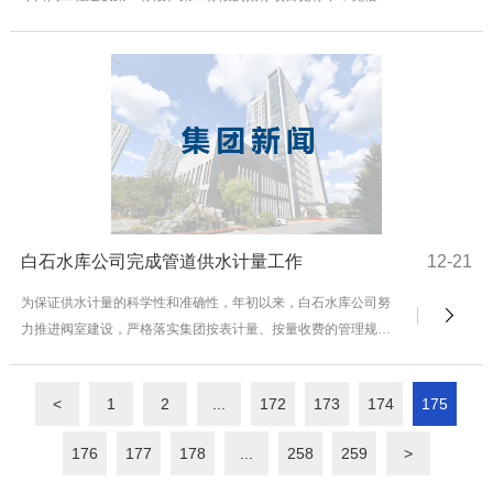
准的投标、合理的报价，良好的企业信誉，顺利...
白石水库公司完成管道供水计量工作
12-21
为保证供水计量的科学性和准确性，年初以来，白石水库公司努
力推进阀室建设，严格落实集团按表计量、按量收费的管理规
定，在前期试用引白入北远程监控的基础上，进一步扩大...
<
1
2
...
172
173
174
175
176
177
178
...
258
259
>