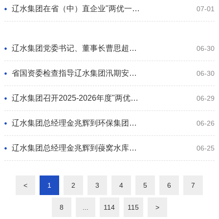
辽水集团在省（中）直企业"两优一先"表彰大会上荣获多项荣誉
07-01
辽水集团党委书记、董事长曹思超讲授树立和践行正确政绩观学习教育专题党课
06-30
省国资委检查指导辽水集团汛期安全环保工作
06-30
辽水集团召开2025-2026年度"两优一先"表彰大会
06-29
辽水集团总经理金兆辉到环保集团公司调研指导工作
06-26
辽水集团总经理金兆辉到葠窝水库除险加固工程检查指导工作
06-25
<
1
2
3
4
5
6
7
8
...
114
115
>