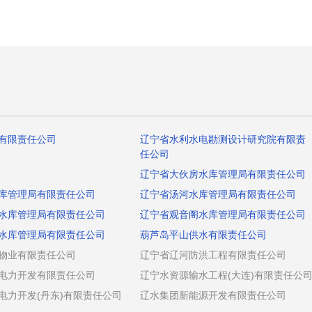
有限责任公司
辽宁省水利水电勘测设计研究院有限责
任公司
辽宁省大伙房水库管理局有限责任公司
库管理局有限责任公司
辽宁省汤河水库管理局有限责任公司
水库管理局有限责任公司
辽宁省观音阁水库管理局有限责任公司
水库管理局有限责任公司
葫芦岛平山供水有限责任公司
物业有限责任公司
辽宁省辽河防洪工程有限责任公司
电力开发有限责任公司
辽宁水资源输水工程(大连)有限责任公
电力开发(丹东)有限责任公司
辽水集团新能源开发有限责任公司