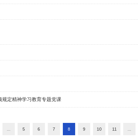
项规定精神学习教育专题党课
...
5
6
7
8
9
10
11
...