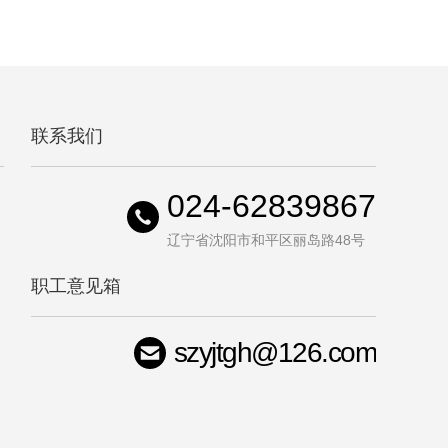
联系我们
024-62839867
辽宁省沈阳市和平区丽岛路48号
职工意见箱
szyjtgh@126.com
司