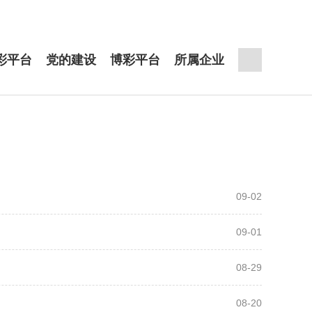
彩平台
党的建设
博彩平台
所属企业
09-02
09-01
08-29
08-20