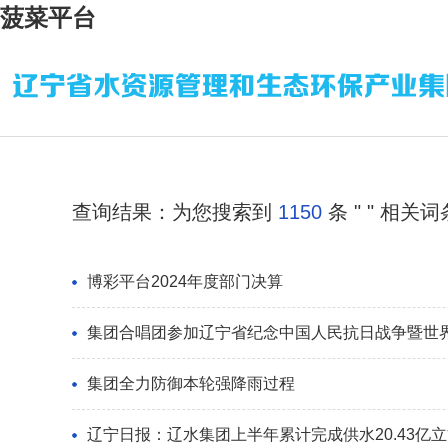
菠菜平台
查询结果：为您搜索到
1150
条 "
" 相关词
博彩平台2024年度部门决算
集团合唱团参加辽宁省纪念中国人民抗日战争暨世界
集团全力防御本轮强降雨过程
辽宁日报：辽水集团上半年累计完成供水20.43亿