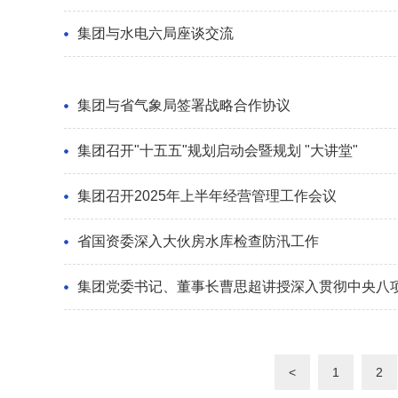
集团与水电六局座谈交流
集团与省气象局签署战略合作协议
集团召开"十五五"规划启动会暨规划 "大讲堂"
集团召开2025年上半年经营管理工作会议
省国资委深入大伙房水库检查防汛工作
集团党委书记、董事长曹思超讲授深入贯彻中央八
<
1
2