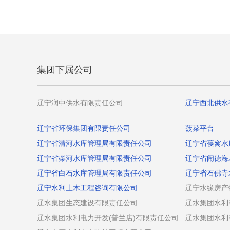
集团下属公司
辽宁润中供水有限责任公司
辽宁西北供水
辽宁省环保集团有限责任公司
菠菜平台
辽宁省清河水库管理局有限责任公司
辽宁省葠窝水
辽宁省柴河水库管理局有限责任公司
辽宁省闹德海
辽宁省白石水库管理局有限责任公司
辽宁省石佛寺
辽宁水利土木工程咨询有限公司
辽宁水缘房产
辽水集团生态建设有限责任公司
辽水集团水利
辽水集团水利电力开发(普兰店)有限责任公司
辽水集团水利