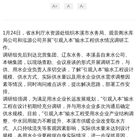
A+
A
A-
1月24日，省水利厅水资源处组织本溪市水务局、观音阁水库
局公司
和泓源公司
开展
"引观入本"输水工程供水情况调研工
作。
调研组先后到达北营集团、辽东水务、本溪县自来水公司、
本钢集团，以现场查勘、会议座谈的形式开展调研工作，与
供、用水企业负责人亲切交谈，了解
"引观入本"输水工程设计
规模、供水方式、实际供水量以及用水企业供水需求调整因
素等情况，同时询问难点诉求，提出解决思路，部署工作安
排。
调研组强调，
为满足用水企业长远发展规划，
"引观入本"输水
工程在设计初期经充分调研，
并与用水企业多次沟通后
确定
供水规模。目前，"引观入本"输水工程受用水企业产业结构调
整、中水回用能力不断提升、本溪市供暖企业改变取水方
式、人口持续流失等客观因素影响，实际供水量未达到设计
规模，各用水企业要根据自身实际情况，进一步深抓原因，